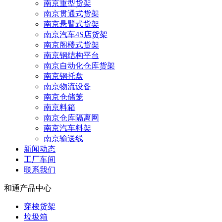
南京重型货架
南京贯通式货架
南京悬臂式货架
南京汽车4S店货架
南京阁楼式货架
南京钢结构平台
南京自动化仓库货架
南京钢托盘
南京物流设备
南京仓储笼
南京料箱
南京仓库隔离网
南京汽车料架
南京输送线
新闻动态
工厂车间
联系我们
和通产品中心
穿梭货架
垃圾箱