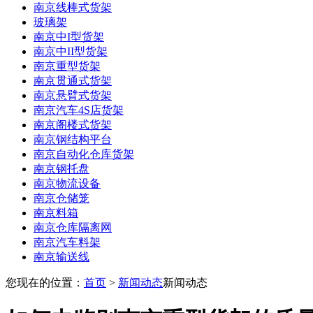
南京线棒式货架
玻璃架
南京中I型货架
南京中II型货架
南京重型货架
南京贯通式货架
南京悬臂式货架
南京汽车4S店货架
南京阁楼式货架
南京钢结构平台
南京自动化仓库货架
南京钢托盘
南京物流设备
南京仓储笼
南京料箱
南京仓库隔离网
南京汽车料架
南京输送线
您现在的位置：
首页
>
新闻动态
新闻动态