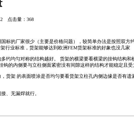
量
01:42 点击量：
368
用国标的厂家很少（主要是价格问题），较简单办法是按照双方
货架行业标准，货架能够达到欧洲FEM货架标准的好象也没几家
约多约均匀对称的结构越好。 货架的横梁要看横梁的挂钩结构
挂钩的内侧要与立柱侧面紧密没有间隙这样的结构才能稳定且受
力，货架 的表面喷涂是否均匀要看货架立柱孔内侧边缘是否有遗
间接、无漏焊就行。