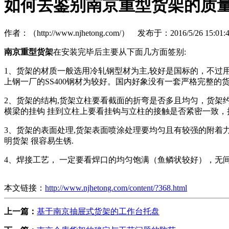
如何去鉴别南京重型货架的质
作者：（http://www.njhetong.com/） 发布于：2016/5/26 15:
南京重型货架
在安装完毕后主要从下面几方面签别:
1、货架的材质一般选用冷轧钢型材为主,较好是国标的，不过
上钢一厂的SS400钢材为较好。国内好象没有一套严格完整的
2、货架的结构,货架立柱要看截面的折弯是否多且均匀，货架
横梁的挂钩 挂到立柱上要看挂钩与立柱的接触是否紧密一致，
3、货架的表面处理,货架表面喷涂处理要均匀且有较强的附着
明货架 很容易生锈.
4、焊接工艺， 一定要看焊口的均匀饱满（鱼鳞状较好），无
本文链接：
http://www.njhetong.com/content/?368.html
上一篇：
基于南京抽屉式货架的工作台托盘